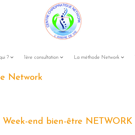
qui ?
1ère consultation
La méthode Network
ue Network
022
Clearday
Week-end bien-être NETWORK