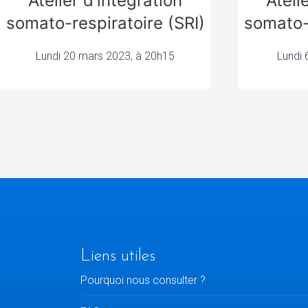
Atelier d'intégration
Ateli
somato-respiratoire (SRI)
somato-r
Lundi 20 mars 2023, à 20h15
Lundi 
Liens utiles
Pourquoi nous consulter ?