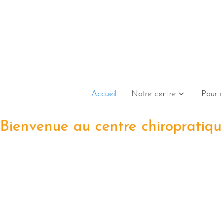
Accueil
Notre centre
Pour 
Bienvenue au centre chiropratiq
Samedi 11 et dimanche 12 juin 2
Témoignages extraordinaires