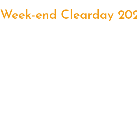
Week-end Clearday 20
"Aujourd'hui j'ai touché une énergie,
je vais l'appeler "l'entiéreté".
C'est un grand cadeau pour moi,
d'avoir goûté aujourd'hui ce lien, intérieur - extéri
Voir la suite
Témoignage de Sophie
"Je suis en chemin,
Les ajustements et la respiration m'aident beauco
Je sens que ma posture devient plus droite et équi
Voir la suite