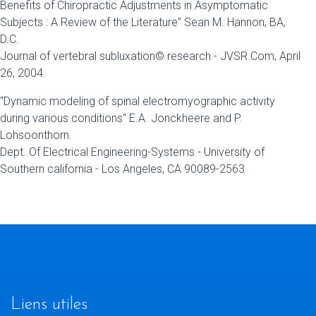
Benefits of Chiropractic Adjustments in Asymptomatic
Subjects : A Review of the Literature" Sean M. Hannon, BA,
D.C.
Journal of vertebral subluxation© research - JVSR.Com, April
26, 2004.
"Dynamic modeling of spinal electromyographic activity
during various conditions" E.A. Jonckheere and P.
Lohsoonthorn.
Dept. Of Electrical Engineering-Systems - University of
Southern california - Los Angeles, CA 90089-2563
Liens utiles